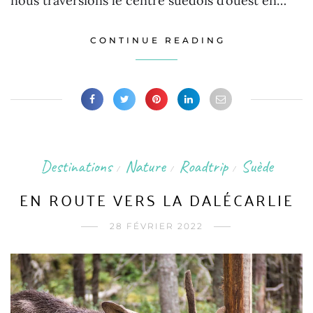
nous traversions le centre suédois d’ouest en…
CONTINUE READING
Destinations
Nature
Roadtrip
Suède
/
/
/
EN ROUTE VERS LA DALÉCARLIE
28 FÉVRIER 2022