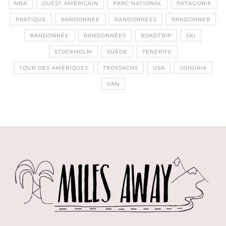
NBA
OUEST AMÉRICAIN
PARC NATIONAL
PATAGONIE
PRATIQUE
RANDONNEE
RANDONNEES
RANDONNER
RANDONNÉE
RANDONNÉES
ROADTRIP
SKI
STOCKHOLM
SUÈDE
TENERIFE
TOUR DES AMÉRIQUES
TROSSACHS
USA
USHUAIA
VAN