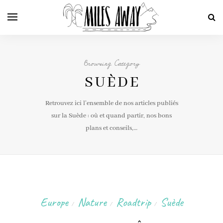
Browsing Category
SUÈDE
Retrouvez ici l’ensemble de nos articles publiés
sur la Suède : où et quand partir, nos bons
plans et conseils,…
Europe
Nature
Roadtrip
Suède
/
/
/