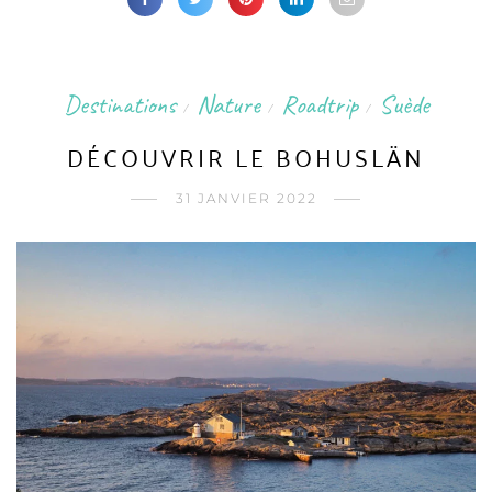
Destinations
Nature
Roadtrip
Suède
/
/
/
DÉCOUVRIR LE BOHUSLÄN
31 JANVIER 2022