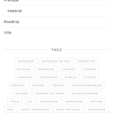
Matériel
Roadtrip
Ville
TAGS
AMÉRIQUE
AMÉRIQUE DU SUD
ARGENTINE
BIVOUAC
BRIANCON
CAMPING
CANADA
CANARIES
DOLOMITES
DUBLIN
ECOSSE
ESPAGNE
EUROPE
FRANCE
INCONTOURNABLES
IRLANDE
IRLANDE DU NORD
IRLANDEDUNORD
ITALIE
LAC
LANZAROTE
MONTAGNE
NATURE
NBA
OUEST AMÉRICAIN
PARC NATIONAL
PATAGONIE