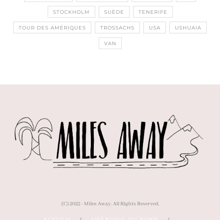
STOCKHOLM
SUÈDE
TENERIFE
TOUR DES AMÉRIQUES
TROSSACHS
USA
USHUAIA
VAN
(C) 2022 - Miles Away. All Rights Reserved.
ACCUEIL
AMÉRIQUE DU NORD