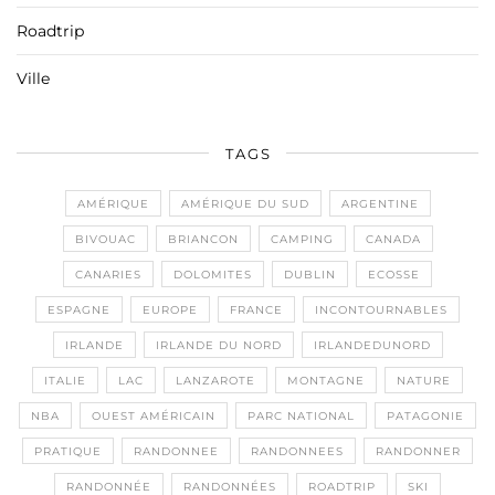
Roadtrip
Ville
TAGS
AMÉRIQUE
AMÉRIQUE DU SUD
ARGENTINE
BIVOUAC
BRIANCON
CAMPING
CANADA
CANARIES
DOLOMITES
DUBLIN
ECOSSE
ESPAGNE
EUROPE
FRANCE
INCONTOURNABLES
IRLANDE
IRLANDE DU NORD
IRLANDEDUNORD
ITALIE
LAC
LANZAROTE
MONTAGNE
NATURE
NBA
OUEST AMÉRICAIN
PARC NATIONAL
PATAGONIE
PRATIQUE
RANDONNEE
RANDONNEES
RANDONNER
RANDONNÉE
RANDONNÉES
ROADTRIP
SKI