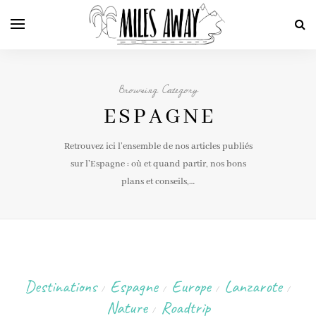
Browsing Category
ESPAGNE
Retrouvez ici l’ensemble de nos articles publiés
sur l’Espagne : où et quand partir, nos bons
plans et conseils,…
Destinations
Espagne
Europe
Lanzarote
/
/
/
/
Nature
Roadtrip
/