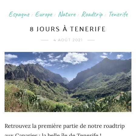
Espagne
Europe
Nature
Roadtrip
Tenerife
/
/
/
/
8 JOURS À TENERIFE
4 AOÛT 2021
Retrouvez la première partie de notre roadtrip
aux Canaries : la belle île de Tenerife !