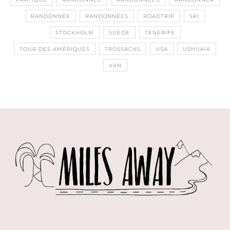
RANDONNÉE
RANDONNÉES
ROADTRIP
SKI
STOCKHOLM
SUÈDE
TENERIFE
TOUR DES AMÉRIQUES
TROSSACHS
USA
USHUAIA
VAN