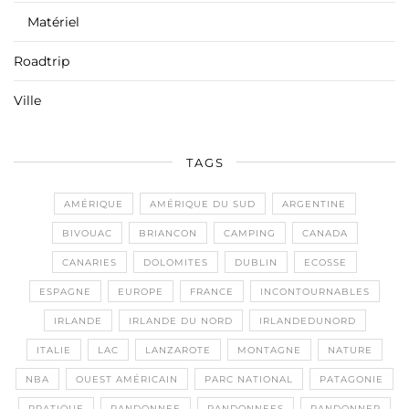
Matériel
Roadtrip
Ville
TAGS
AMÉRIQUE
AMÉRIQUE DU SUD
ARGENTINE
BIVOUAC
BRIANCON
CAMPING
CANADA
CANARIES
DOLOMITES
DUBLIN
ECOSSE
ESPAGNE
EUROPE
FRANCE
INCONTOURNABLES
IRLANDE
IRLANDE DU NORD
IRLANDEDUNORD
ITALIE
LAC
LANZAROTE
MONTAGNE
NATURE
NBA
OUEST AMÉRICAIN
PARC NATIONAL
PATAGONIE
PRATIQUE
RANDONNEE
RANDONNEES
RANDONNER