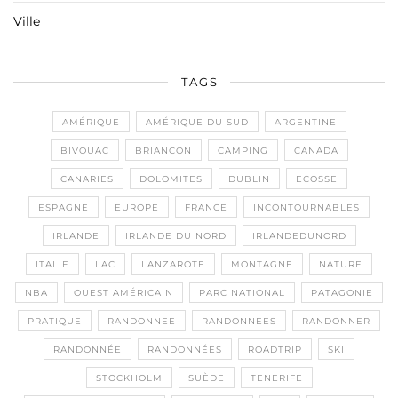
Ville
TAGS
AMÉRIQUE
AMÉRIQUE DU SUD
ARGENTINE
BIVOUAC
BRIANCON
CAMPING
CANADA
CANARIES
DOLOMITES
DUBLIN
ECOSSE
ESPAGNE
EUROPE
FRANCE
INCONTOURNABLES
IRLANDE
IRLANDE DU NORD
IRLANDEDUNORD
ITALIE
LAC
LANZAROTE
MONTAGNE
NATURE
NBA
OUEST AMÉRICAIN
PARC NATIONAL
PATAGONIE
PRATIQUE
RANDONNEE
RANDONNEES
RANDONNER
RANDONNÉE
RANDONNÉES
ROADTRIP
SKI
STOCKHOLM
SUÈDE
TENERIFE