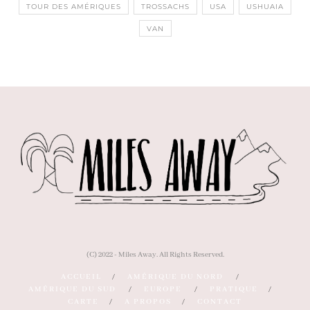
TOUR DES AMÉRIQUES
TROSSACHS
USA
USHUAIA
VAN
(C) 2022 - Miles Away. All Rights Reserved.
ACCUEIL
AMÉRIQUE DU NORD
AMÉRIQUE DU SUD
EUROPE
PRATIQUE
CARTE
A PROPOS
CONTACT