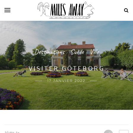
Destinations
Suède
Ville
/
/
VISITER GÖTEBORG
17 JANVIER 2022
Written by