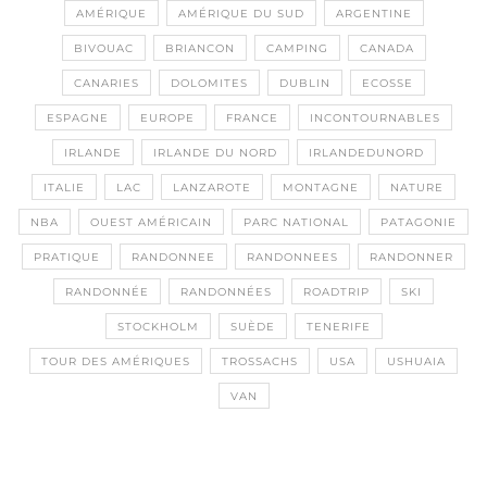
AMÉRIQUE
AMÉRIQUE DU SUD
ARGENTINE
BIVOUAC
BRIANCON
CAMPING
CANADA
CANARIES
DOLOMITES
DUBLIN
ECOSSE
ESPAGNE
EUROPE
FRANCE
INCONTOURNABLES
IRLANDE
IRLANDE DU NORD
IRLANDEDUNORD
ITALIE
LAC
LANZAROTE
MONTAGNE
NATURE
NBA
OUEST AMÉRICAIN
PARC NATIONAL
PATAGONIE
PRATIQUE
RANDONNEE
RANDONNEES
RANDONNER
RANDONNÉE
RANDONNÉES
ROADTRIP
SKI
STOCKHOLM
SUÈDE
TENERIFE
TOUR DES AMÉRIQUES
TROSSACHS
USA
USHUAIA
VAN