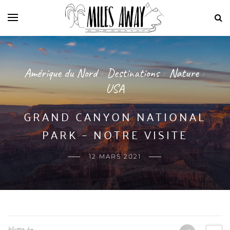
Amérique du Nord
Destinations
Nature
/
/
/
USA
GRAND CANYON NATIONAL
PARK – NOTRE VISITE
12 MARS 2021
Written by