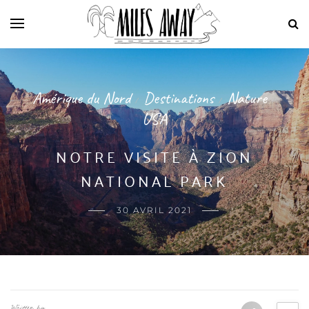
Amérique du Nord
Destinations
Nature
/
/
/
USA
NOTRE VISITE À ZION
NATIONAL PARK
30 AVRIL 2021
Written by