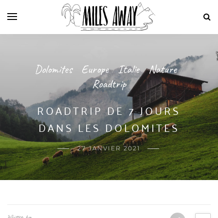
Dolomites
Europe
Italie
Nature
/
/
/
/
Roadtrip
ROADTRIP DE 7 JOURS
DANS LES DOLOMITES
27 JANVIER 2021
Written by