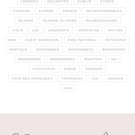
CANARIES
DOLOMITES
DUBLIN
ECOSSE
ESPAGNE
EUROPE
FRANCE
INCONTOURNABLES
IRLANDE
IRLANDE DU NORD
IRLANDEDUNORD
ITALIE
LAC
LANZAROTE
MONTAGNE
NATURE
NBA
OUEST AMÉRICAIN
PARC NATIONAL
PATAGONIE
PRATIQUE
RANDONNEE
RANDONNEES
RANDONNER
RANDONNÉE
RANDONNÉES
ROADTRIP
SKI
STOCKHOLM
SUÈDE
TENERIFE
TOUR DES AMÉRIQUES
TROSSACHS
USA
USHUAIA
VAN