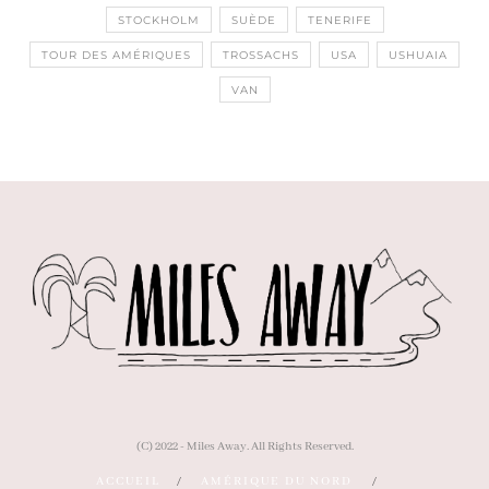
STOCKHOLM
SUÈDE
TENERIFE
TOUR DES AMÉRIQUES
TROSSACHS
USA
USHUAIA
VAN
(C) 2022 - Miles Away. All Rights Reserved.
ACCUEIL
AMÉRIQUE DU NORD