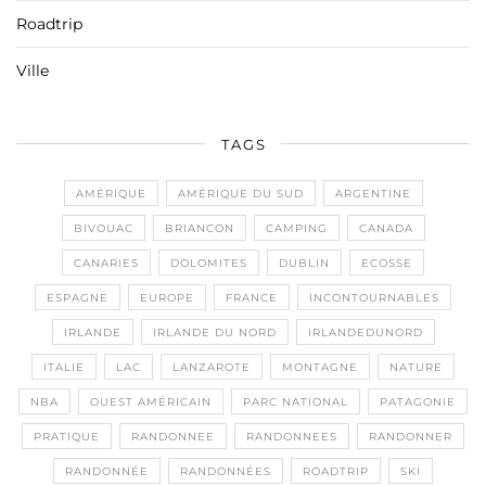
Roadtrip
Ville
TAGS
AMÉRIQUE
AMÉRIQUE DU SUD
ARGENTINE
BIVOUAC
BRIANCON
CAMPING
CANADA
CANARIES
DOLOMITES
DUBLIN
ECOSSE
ESPAGNE
EUROPE
FRANCE
INCONTOURNABLES
IRLANDE
IRLANDE DU NORD
IRLANDEDUNORD
ITALIE
LAC
LANZAROTE
MONTAGNE
NATURE
NBA
OUEST AMÉRICAIN
PARC NATIONAL
PATAGONIE
PRATIQUE
RANDONNEE
RANDONNEES
RANDONNER
RANDONNÉE
RANDONNÉES
ROADTRIP
SKI